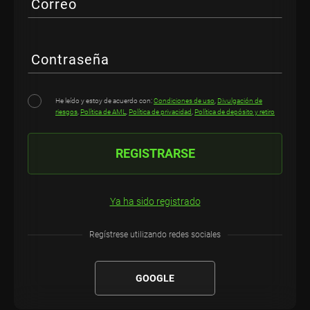
Correo
Contraseña
He leído y estoy de acuerdo con:
Condiciones de uso
,
Divulgación de
riesgos
,
Política de AML
,
Política de privacidad
,
Política de depósito y retiro
REGISTRARSE
Ya ha sido registrado
Regístrese utilizando redes sociales
GOOGLE