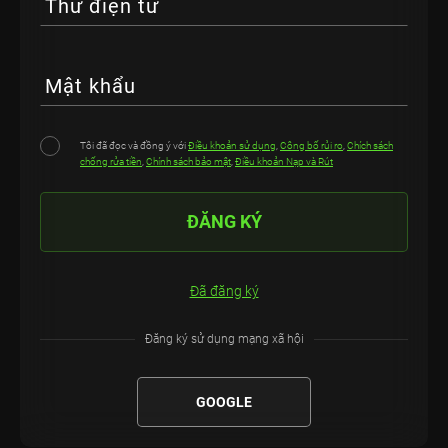
Thư điện tử
Mật khẩu
Tôi đã đọc và đồng ý với
Điều khoản sử dụng
,
Công bố rủi ro
,
Chích sách
chống rửa tiền
,
Chính sách bảo mật
,
Điều khoản Nạp và Rút
ĐĂNG KÝ
Đã đăng ký
Đăng ký sử dụng mạng xã hội
GOOGLE