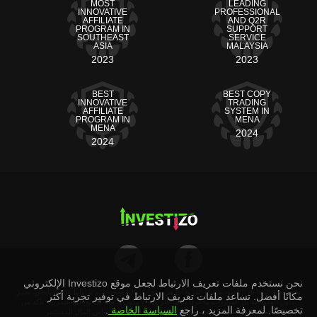
MOST
LEADING
INNOVATIVE
PROFESSIONAL
AFFILIATE
AND Q2R
PROGRAM IN
SUPPORT
SOUTHEAST
SERVICE
ASIA
MALAYSIA
2023
2023
BEST
BEST COPY
INNOVATIVE
TRADING
AFFILIATE
SYSTEM IN
PROGRAM IN
MENA
MENA
2024
2024
نحن نستخدم ملفات تعريف الارتباط لجعل موقع Investizo الإلكتروني
تحذير من المخاطر: العقود مقابل الفروقات هي منتجات مالية معقدة يتم تداولها على الهامش. يعتبر
مكانًا أفضل. تساعد ملفات تعريف الارتباط في توفير تجربة أكثر
تداول العقود مقابل الفروقات محفوفًا بالمخاطر وقد لا يكون مناسبًا لجميع المستثمرين. تأكد من
تخصيصًا. لمعرفة المزيد ، راجع
السياسة الخاصة
.
فهمك للمخاطر التي ينطوي عليها الأمر حيث قد تفقد كل رأس المال المستثمر