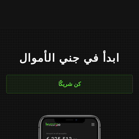
ابدأ في جني الأموال
كن شريكًا