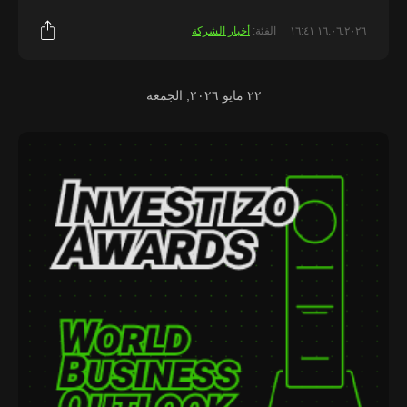
١٦.٠٦.٢٠٢٦ ١٦:٤١
الفئة:
أخبار الشركة
٢٢ مايو ٢٠٢٦, الجمعة