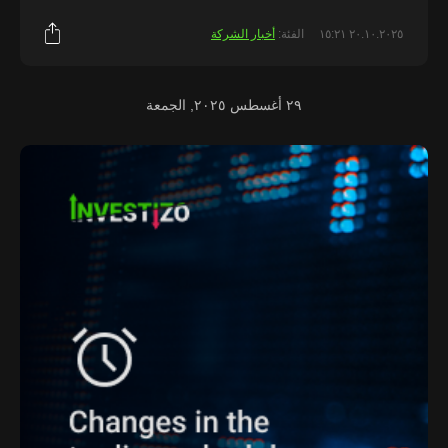
٢٠.١٠.٢٠٢٥ ١٥:٢١
الفئة:
أخبار الشركة
٢٩ أغسطس ٢٠٢٥, الجمعة