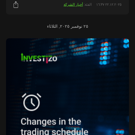
٢٢.١٢.٢٠٢٥ ١٦:٣٧
الفئة:
أخبار الشركة
٢٥ نوفمبر ٢٠٢٥, الثلاثاء