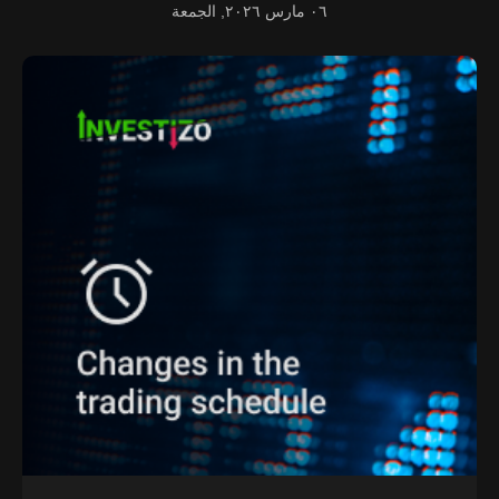
٠٦ مارس ٢٠٢٦, الجمعة