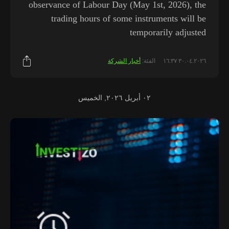
observance of Labour Day (May 1st, 2026), the
trading hours of some instruments will be
temporarily adjusted
٣٠.٠٤.٢٠٢٦ ١٦:٣٧
الفئة:
أخبار الشركة
٠٢ أبريل ٢٠٢٦, الخميس