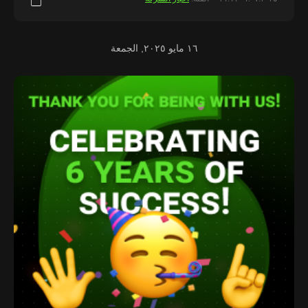
١٦ مايو ٢٠٢٥, الجمعة