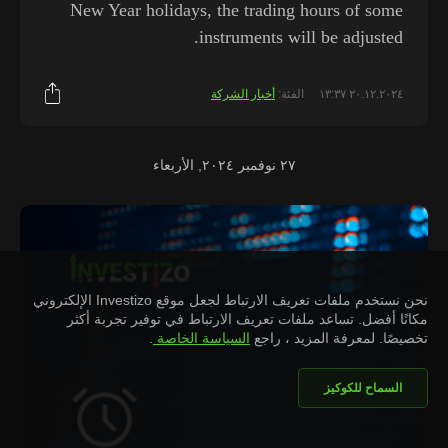
New Year holidays, the trading hours of some
instruments will be adjusted.
٢٠.١٢.٢٠٢٤ ١٣:٣٧
الفئة:
أخبار الشركة
٢٧ نوفمبر ٢٠٢٤, الأربعاء
نحن نستخدم ملفات تعريف الارتباط لجعل موقع Investizo الإلكتروني
مكانًا أفضل. تساعد ملفات تعريف الارتباط في توفير تجربة أكثر
تخصيصًا. لمعرفة المزيد ، راجع
السياسة الخاصة
.
السماح للكوكيز