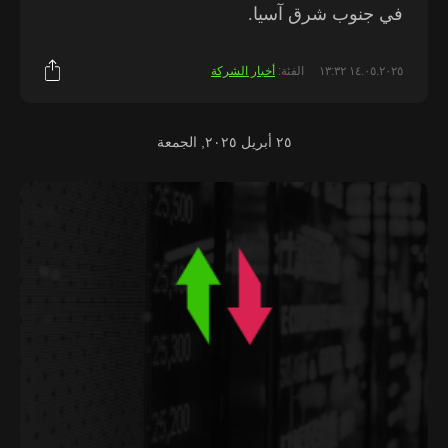
في جنوب شرق آسيا.
١٤.٠٥.٢٠٢٥ ١٣:٣٢
الفئة:
أخبار الشركة
٢٥ أبريل ٢٠٢٥, الجمعة