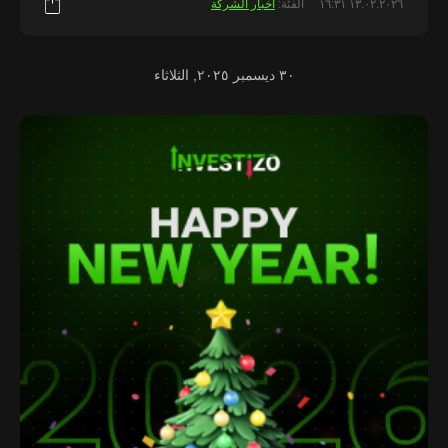
١٣.٠٢.٢٠٢٦ ١٦:٣١
الفئة:
أخبار الشركة
٣٠ ديسمبر ٢٠٢٥, الثلاثاء