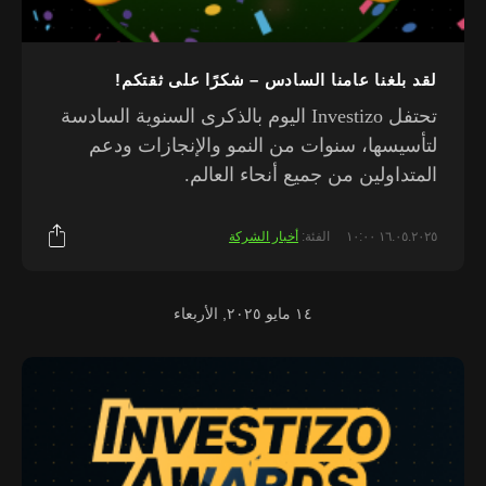
لقد بلغنا عامنا السادس – شكرًا على ثقتكم!
تحتفل Investizo اليوم بالذكرى السنوية السادسة
لتأسيسها، سنوات من النمو والإنجازات ودعم
المتداولين من جميع أنحاء العالم.
١٦.٠٥.٢٠٢٥ ١٠:٠٠
الفئة:
أخبار الشركة
١٤ مايو ٢٠٢٥, الأربعاء