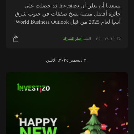
يسعدنا أن نعلن أن Investizo قد حصلت على
جائزة أفضل منصة نسخ صفقات في جنوب شرق
آسيا لعام 2025 من قبل World Business Outlook
١٧.٠٤.٢٠٢٥ ١٣:٠٠
الفئة:
أخبار الشركة
٣٠ ديسمبر ٢٠٢٤, الاثنين