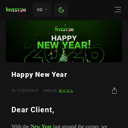
KO
Happy New Year
30.12.2025 09:47
카테고리:
회사 뉴스
Dear Client,
With the
New Year
just around the corner, we