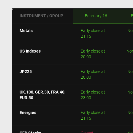
INSTRUMENT / GROUP
February 16
F
Metals
Early close at
No
21:15
US Indexes
Early close at
No
20:00
JP225
Early close at
No
20:00
UK.100, GER.30,
FRA.40,
Early close at
No
EUR.50
23:00
Energies
Early close at
No
21:15