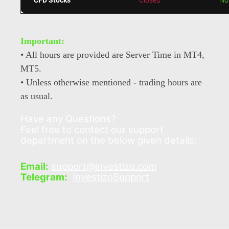
CFD Stocks
Closed
No
Important:
• All hours are provided are Server Time in MT4,
MT5.
• Unless otherwise mentioned - trading hours are
as usual.
Have any Questions?
Feel free to contact our support
department on the below given details:
Email:
support@investizo.com
Telegram:
InvestizoSupport