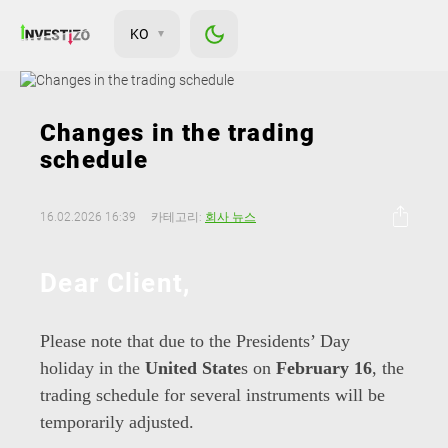
KO
Changes in the trading
schedule
16.02.2026 16:39
카테고리:
회사 뉴스
Dear Client,
Please note that due to the Presidents’ Day
holiday in the
United State
s on
February 16
, the
trading schedule for several instruments will be
temporarily adjusted.