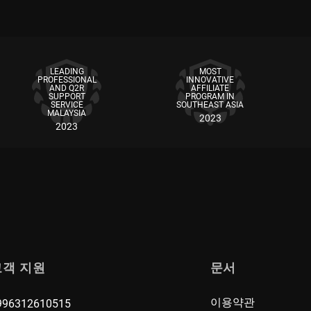
LEADING
MOST
PROFESSIONAL
INNOVATIVE
AND Q2R
AFFILIATE
SUPPORT
PROGRAM IN
SERVICE
SOUTHEAST ASIA
MALAYSIA
2023
2023
고객 지원
문서
이용약관
996312610515