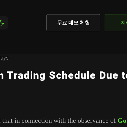
무료 데모 체험
계
n Trading Schedule Due t
 that in connection with the observance of
Go