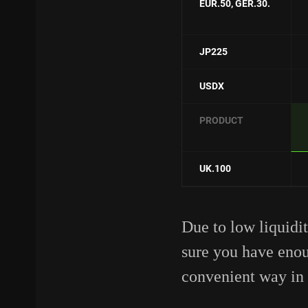
EUR.50
, GER.30.
JP225
USDX
PRODUCT
UK.100
Due to low liquidi
sure you have eno
convenient way in 