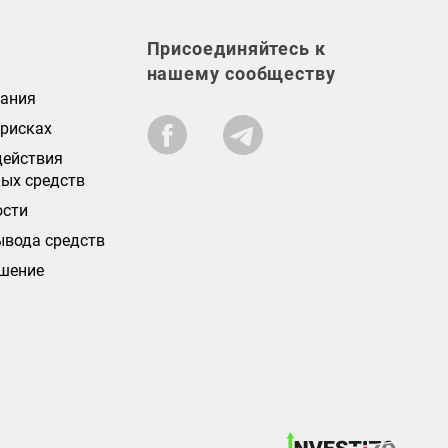
Присоединяйтесь к
нашему сообществу
вания
 рисках
действия
ых средств
ости
ывода средств
ашение