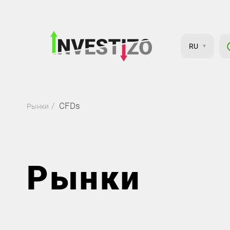
RU
CFDs
Рынки
Рынки