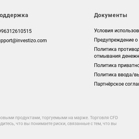
оддержка
Документы
Условия использо
996312610515
Предупреждение о
upport@investizo.com
Политика противо
отмывания денежн
Политика приватн
Политика ввода/в
Партнёрское согл
овыми продуктами, торгуемыми на марже. Торговля CFD
дитесь, что вы понимаете риски, связанные с тем, что вы