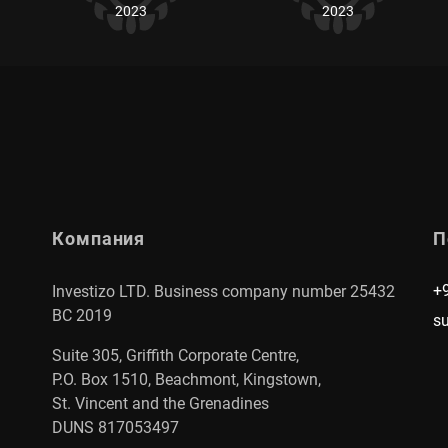
2023
2023
Компания
П
+
Investizo LTD. Business company number 25432
BC 2019
s
Suite 305, Griffith Corporate Centre,
P.O. Box 1510, Beachmont, Kingstown,
St. Vincent and the Grenadines
DUNS 817053497