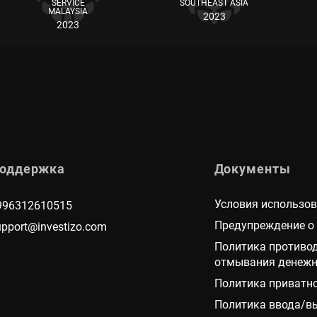
SERVICE
SOUTHEAST ASIA
MALAYSIA
2023
2023
оддержка
Документы
Условия использо
996312610515
Предупреждение о
upport@investizo.com
Политика противо
отмывания денежн
Политика приватн
Политика ввода/в