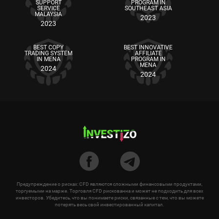
SUPPORT
PROGRAM IN
SERVICE
SOUTHEAST ASIA
MALAYSIA
2023
2023
BEST COPY
BEST INNOVATIVE
TRADING SYSTEM
AFFILIATE
IN MENA
PROGRAM IN
MENA
2024
2024
Предупреждение о рисках: CFD являются сложными финансовыми продуктами,
торгуемыми на марже. Торговля CFD рискованна и может не подходить для всех
инвесторов. Убедитесь, что вы понимаете риски, связанные с тем, что вы можете
потерять весь свой инвестированный капитал.