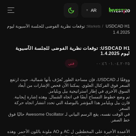
AR
USDCAD H1: توقعات نظرية الفوضى للجلسة الآسيوية ليوم
Markets
1.4.2025
USDCAD H1: توقعات نظرية الفوضى للجلسة الآسيوية
ليوم 1.4.2025
٠١.٠٤.٢٠٢٥ ٠٠:٤٦
فني
ووفقًا لـ USDCAD، فإن مساحة الطور تُعرّف بأنها شمالية، حيث ارتفع
السعر فوق الفركتال العلوي. يمكننا الآن فحص الإشارات من أبعاد
السوق الأخرى في إطار استراتيجية بيل ويليامز.
تم وضع خطوط التمساح أيضًا في اتجاه الشمال. وهذه إشارة إيجابية.
قارن بيل ويليامز هذا المؤشر بالبوصلة التي تحدد انتشار اتجاه حركة
السعر.
في الوقت نفسه، يقع الرسم البياني لـ Awesome Oscillator حاليًا فوق
خط الصفر.
الأعمدة الأخيرة على المخططين ل AC و AO ملونة باللون الأحمر. وهذه