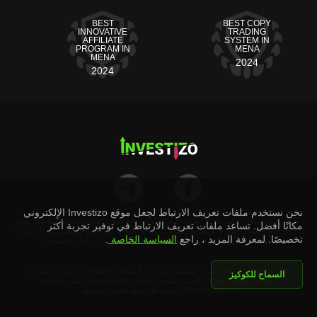
BEST
BEST COPY
INNOVATIVE
TRADING
AFFILIATE
SYSTEM IN
PROGRAM IN
MENA
MENA
2024
2024
نحن نستخدم ملفات تعريف الارتباط لجعل موقع Investizo الإلكتروني
تحذير من المخاطر: العقود مقابل الفروقات هي منتجات مالية معقدة يتم تداولها على الهامش. يعتبر
مكانًا أفضل. تساعد ملفات تعريف الارتباط في توفير تجربة أكثر
تداول العقود مقابل الفروقات محفوفًا بالمخاطر وقد لا يكون مناسبًا لجميع المستثمرين. تأكد من
تخصيصًا. لمعرفة المزيد ، راجع
السياسة الخاصة
.
فهمك للمخاطر التي ينطوي عليها الأمر حيث قد تفقد كل رأس المال المستثمر
Investizo LTD. لا تقدم الخدمة للمقيمين في بلدان المنطقة الاقتصادية الأوروبية و أستراليا,
السماح للكوكيز
إسرائيل, اليابان, الإمارات العربية المتحدة, الولايات المتحدة وبعض البلدان الأخرى.
© 2019-2026 Investizo 18+ جميع الحقوق محفوظة