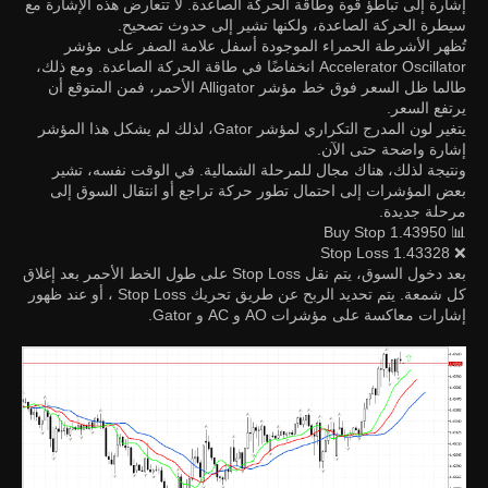
إشارة إلى تباطؤ قوة وطاقة الحركة الصاعدة. لا تتعارض هذه الإشارة مع
سيطرة الحركة الصاعدة، ولكنها تشير إلى حدوث تصحيح.
تُظهر الأشرطة الحمراء الموجودة أسفل علامة الصفر على مؤشر
Accelerator Oscillator انخفاضًا في طاقة الحركة الصاعدة. ومع ذلك،
طالما ظل السعر فوق خط مؤشر Alligator الأحمر، فمن المتوقع أن
يرتفع السعر.
يتغير لون المدرج التكراري لمؤشر Gator، لذلك لم يشكل هذا المؤشر
إشارة واضحة حتى الآن.
ونتيجة لذلك، هناك مجال للمرحلة الشمالية. في الوقت نفسه، تشير
بعض المؤشرات إلى احتمال تطور حركة تراجع أو انتقال السوق إلى
مرحلة جديدة.
📊 Buy Stop 1.43950
❌ Stop Loss 1.43328
بعد دخول السوق، يتم نقل Stop Loss على طول الخط الأحمر بعد إغلاق
كل شمعة. يتم تحديد الربح عن طريق تحريك Stop Loss ، أو عند ظهور
إشارات معاكسة على مؤشرات AO و AC و Gator.