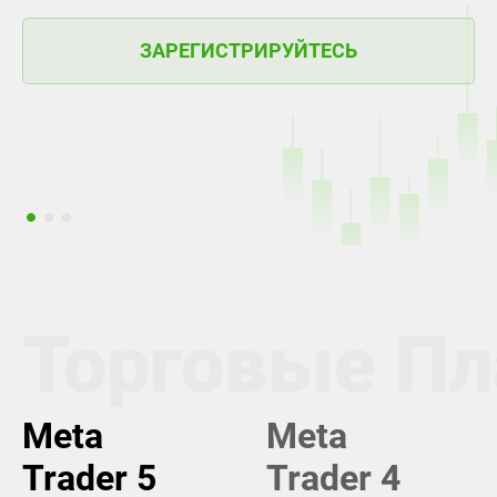
Уз
се
УЗНАТЬ БОЛЬШЕ
Торговые П
Meta
Meta
Trader 5
Trader 4