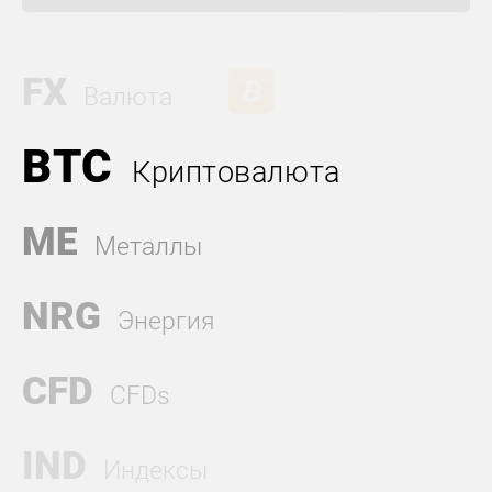
FX
Валюта
BTC
Криптовалюта
ME
Металлы
NRG
Энергия
CFD
CFDs
IND
Индексы