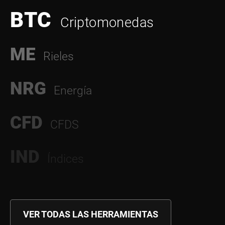
BTC
Criptomonedas
ME
Rieles
NRG
Energía
CFD
CFDS
IND
Índices
VER TODAS LAS HERRAMIENTAS