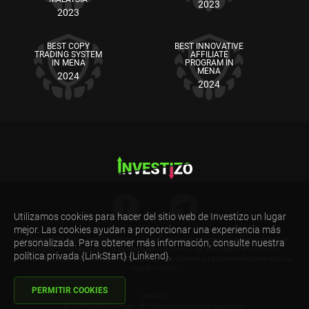
2023
2023
BEST COPY
BEST INNOVATIVE
TRADING SYSTEM
AFFILIATE
IN MENA
PROGRAM IN
MENA
2024
2024
Utilizamos cookies para hacer del sitio web de Investizo un lugar
mejor. Las cookies ayudan a proporcionar una experiencia más
Advertencia de riesgo: los CFD son productos financieros complejos que se negocian con
personalizada. Para obtener más información, consulte nuestra
margen. El comercio de CFD es arriesgado y puede no ser adecuado para todos los
política privada {LinkStart} {Linkend}.
inversores. Asegúrese de comprender los riesgos involucrados, ya que puede perder todo su
capital invertido.
PERMITIR COOKIES
#VALUE!
© 2019-2026 Investizo 18+ Todos los derechos reservados