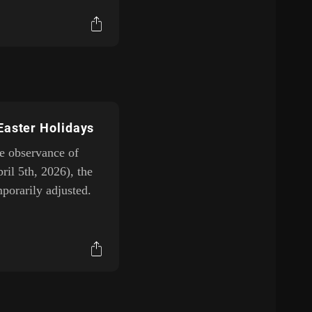
Easter Holidays
he observance of
ril 5th, 2026), the
porarily adjusted.