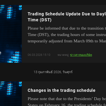
Trading Schedule Update Due to Dayl
Time (DST)
Please be informed that due to the transition
Time (DST), the trading hours of some instru
temporarily adjusted from March 09th to Mar
06.03.2026 15:10
หมวดหมู่:
ข่าวสารของบริษัท
13 กุมภาพันธ์ 2026, วันศุกร์
Changes in the trading schedule
Please note that due to the Presidents’ Day h
States on February 16, the trading schedule f