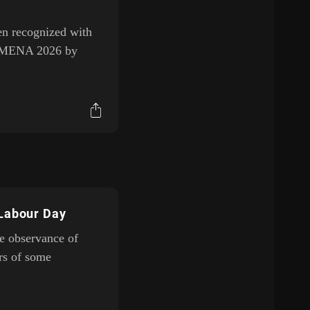
een recognized with
am MENA 2026 by
 Labour Day
he observance of
rs of some