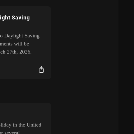
ight Saving
 to Daylight Saving
ments will be
ch 27th, 2026.
oliday in the United
or several