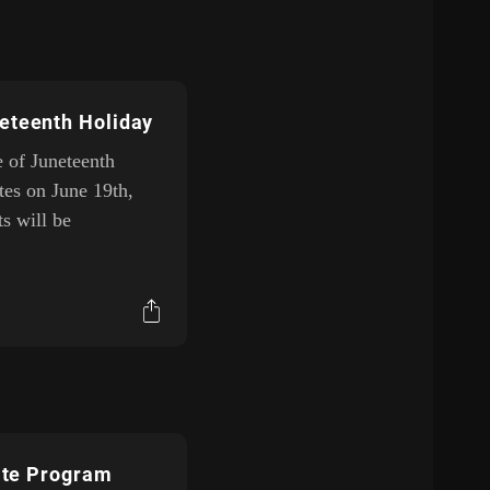
eteenth Holiday
e of Juneteenth
tes on June 19th,
ts will be
iate Program