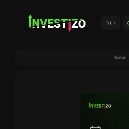
TH
ทังหมด