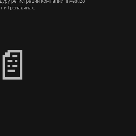
уру регистрации компании Investizo
нт и Гренадинах.
📄