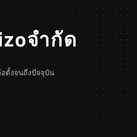
izoจำกัด
ตั้งจนถึงปัจจุบัน