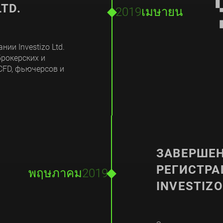
TD.
2019
เมษายน
ии Investizo Ltd.
брокерских и
CFD, фьючерсов и

ЗАВЕРШЕН
РЕГИСТР
พฤษภาคม
2019
INVESTIZO