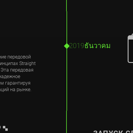
2019
ธันวาคม
ение передовой
инципах Straight
. Эта передовая
 надежное
ом гарантируя
ций на рынке.