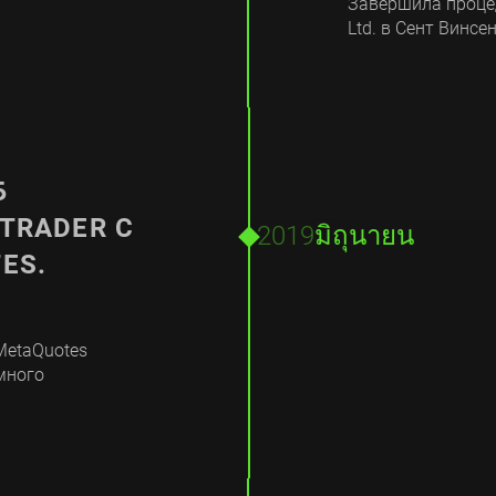
Завершила процед
Ltd. в Сент Винсе
Б
TRADER С
2019
มิถุนายน
ES.
MetaQuotes
много