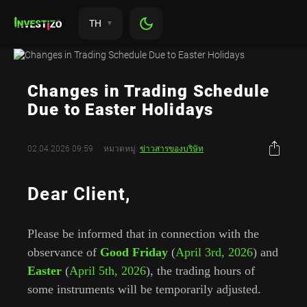
TH
Changes in Trading Schedule
Due to Easter Holidays
02.04.2026 09:59
หมวดหมู่:
ข่าวสารของบริษัท
Dear Client,
Please be informed that in connection with the
observance of
Good Friday
(
April 3rd, 2026
) and
Easter
(
April 5th, 2026
), the trading hours of
some instruments will be temporarily adjusted.