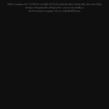
บริษัท Investizo LTD. ไม่ให้บริการแก่ผู้พำนักในประเทศกลุ่ม EEA ออสเตรเลีย, อิสราเอล, ญี่ปุ่น,
สหรัฐอาหรับเอมิเรตส์, สหรัฐอเมริกา และบางประเทศอื่น ๆ
© 2019-2026 Investizo 18+ สงวนลิขสิทธิ์ทั้งหมด