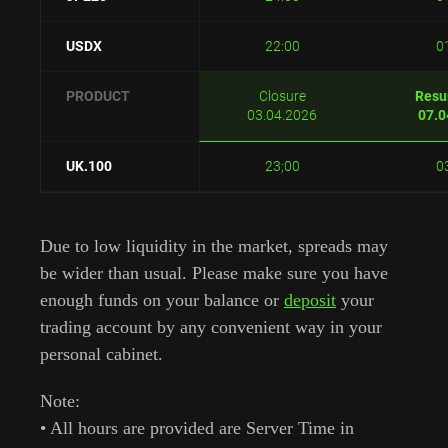
USDX
22:00
0
PRODUCT
Closure
Resu
03.04.2026
07.0
UK.100
23;00
0
Due to low liquidity in the market, spreads may
be wider than usual. Please make sure you have
enough funds on your balance or
deposit
your
trading account by any convenient way in your
personal cabinet.
Note:
• All hours are provided are Server Time in