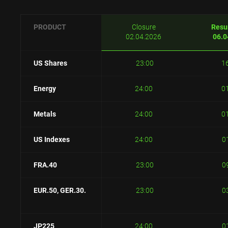
PRODUCT
Closure
Resu
02.04.2026
06.0
US Shares
23:00
1
Energy
24:00
0
Metals
24:00
0
US Indexes
24:00
0
FRA.40
23:00
0
EUR.50
, GER.30.
23:00
0
JP225
24:00
0