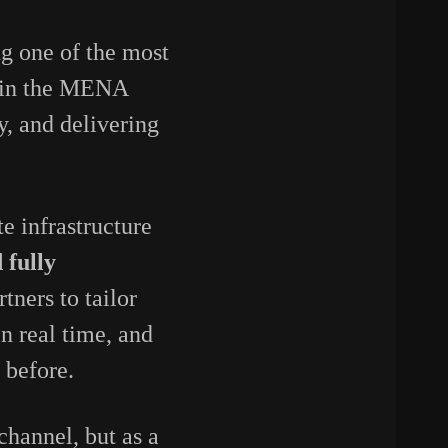
g one of the most
s in the MENA
y, and delivering
te infrastructure
 fully
tners to tailor
n real time, and
 before.
 channel, but as a