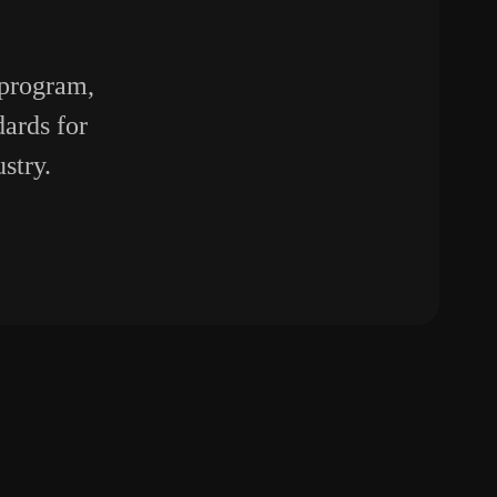
 program,
ards for
stry.