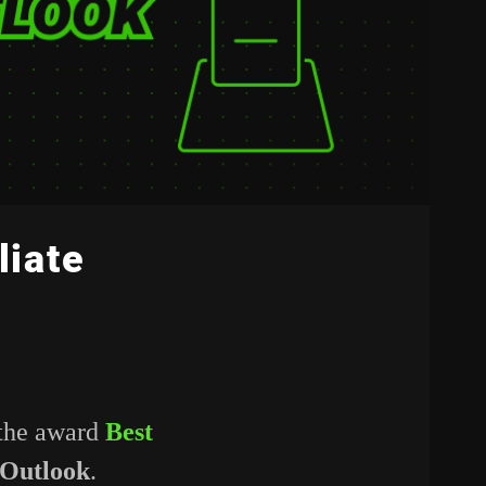
liate
 the award
Best
 Outlook
.