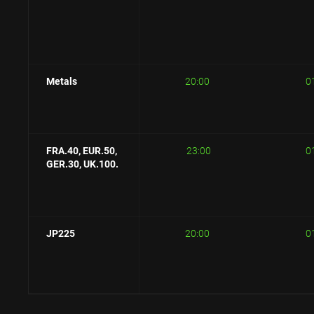
Metals
20:00
0
FRA.40, E
UR.50,
23:00
0
GER.30, UK.100.
JP225
20:00
0