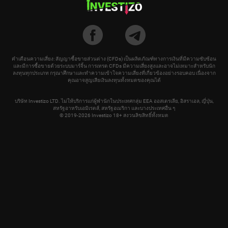
คำเตือนความเสี่ยง: สัญญาซื้อขายส่วนต่าง (CFDs) เป็นผลิตภัณฑ์ทางการเงินที่มีความซับซ้อน
และมีการซื้อขายด้วยระบบมาร์จิ้น การเทรด CFDs มีความเสี่ยงสูงและอาจไม่เหมาะสำหรับนัก
ลงทุนทุกประเภท กรุณาศึกษาและทำความเข้าใจความเสี่ยงที่เกี่ยวข้องอย่างรอบคอบ เนื่องจาก
คุณอาจสูญเสียเงินลงทุนทั้งหมดของคุณได้
บริษัท Investizo LTD. ไม่ให้บริการแก่ผู้พำนักในประเทศกลุ่ม EEA ออสเตรเลีย, อิสราเอล, ญี่ปุ่น,
สหรัฐอาหรับเอมิเรตส์, สหรัฐอเมริกา และบางประเทศอื่น ๆ
© 2019-2026 Investizo 18+ สงวนลิขสิทธิ์ทั้งหมด