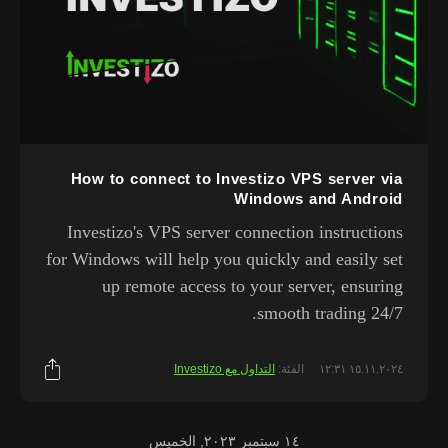
How to connect to Investizo VPS server via
Windows and Android
Investizo's VPS server connection instructions
for Windows will help you quickly and easily set
up remote access to your server, ensuring
smooth trading 24/7.
١٥.١١.٢٠٢٤ ١٢:٣١
الفئة:
التداول مع Investizo
١٤ سبتمبر ٢٠٢٣, الخميس