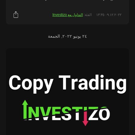
٠٩.١٢.٢٠٢٢ ١٣:٣٥
الفئة:
التداول مع Investizo
٢٤ يونيو ٢٠٢٢, الجمعة