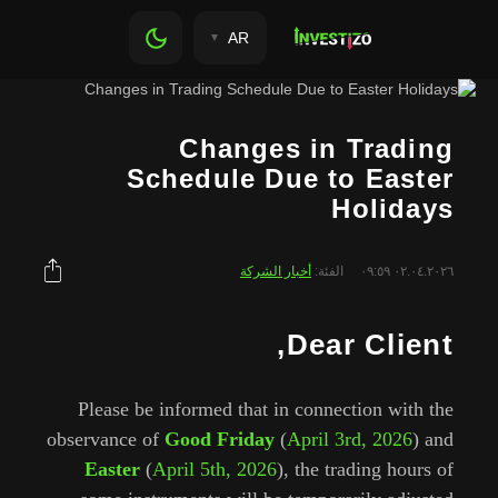
AR
Changes in Tra
Schedule Due to E
Holi
الفئة:
أخبار الشركة
Dear Cl
Please be informed that in connection 
observance of
Good Friday
(
April 3rd, 2
Easter
(
April 5th, 2026
), the trading 