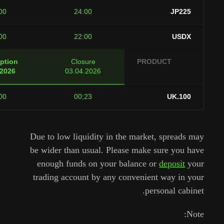
01:00
24:00
J
01:00
22:00
U
Resumption
Closure
PRODUCT
07.04.2026
03.04.2026
03:00
23;00
UK
Due to low liquidity in the market, spr
be wider than usual. Please make sure 
enough funds on your balance or
depo
trading account by any convenient way
personal 