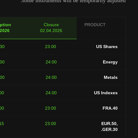
some instruments will be temporarily a
Resumption
Closure
PRODUCT
06.04.2026
02.04.2026
16:30
23:00
US Sh
01:00
24:00
En
01:00
24:00
Me
01:00
24:00
US Ind
09:00
23:00
FR
03:15
23:00
EUR
GER