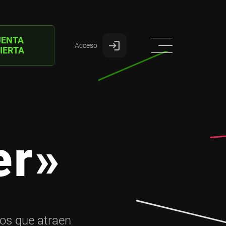
UENTA
Acceso
IERTA
er»
ios que atraen