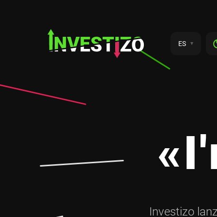
ES
«I
Investizo lan