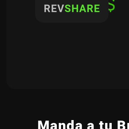
REV
SHARE
Manda a tu B