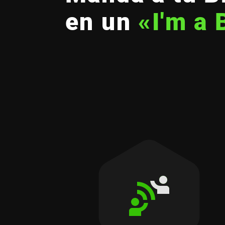
en un
«I'm a 