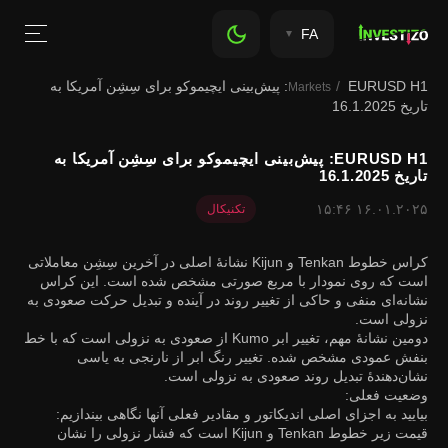
FA
EURUSD H1: پیش‌بینی ایچیموکو برای سِشِن آمریکا به
Markets
تاریخ 16.1.2025
EURUSD H1: پیش‌بینی ایچیموکو برای سِشِن آمریکا به
تاریخ 16.1.2025
۱۶.۰۱.۲۰۲۵ ۱۵:۴۶
تکنیکال
کراس خطوط Tenkan و Kijun نشانۀ اصلی در آخرین سِشِن‌ معاملاتی
است که روی نمودار با مربع صورتی مشخص شده است. این کراس
نشانه‌ای منفی و حاکی از تغییر روند در آینده و تبدیل حرکت صعودی به
نزولی است.
دومین نشانۀ مهم، تغییر ابر Kumo از صعودی به نزولی است که با خط
بنفش عمودی مشخص شده. تغییر رنگ ابر از نارنجی به یاسی
نشان‌‌دهندۀ تبدیل روند صعودی به نزولی است.
وضعیت فعلی:
بیایید به اجزای اصلی اندیکاتور و مقادیر فعلی آنها نگاهی بیندازیم:
قیمت زیر خطوط Tenkan و Kijun است که فشار نزولی را نشان