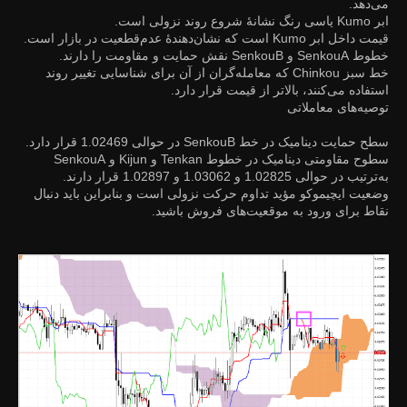
می‌دهد.
ابر Kumo یاسی رنگ نشانۀ شروع روند نزولی است.
قیمت داخل ابر Kumo است که نشان‌دهندۀ عدم‌قطعیت در بازار است.
خطوط SenkouA و SenkouB نقش حمایت و مقاومت را دارند.
خط سبز Chinkou که معامله‌گران از آن برای شناسایی تغییر روند
استفاده می‌کنند، بالاتر از قیمت قرار دارد.
توصیه‌های معاملاتی
سطح حمایت دینامیک در خط SenkouB در حوالی 1.02469 قرار دارد.
سطوح مقاومتی دینامیک در خطوط Tenkan و Kijun و SenkouA
به‌ترتیب در حوالی 1.02825 و 1.03062 و 1.02897 قرار دارند.
وضعیت ایچیموکو مؤید تداوم حرکت نزولی است و بنابراین باید دنبال
نقاط برای ورود به موقعیت‌های فروش باشید.