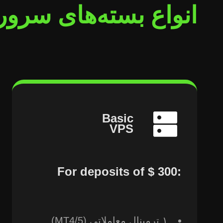
انواع بسته‌های سرور PS
Basic
VPS
For deposits of ⁦‪‬‪‪‪$ 300⁩‪‪:
۱ ترمینال معاملاتی (MT4/5)