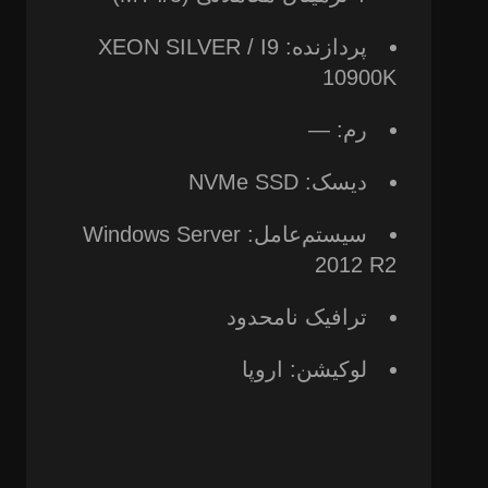
پردازنده: XEON SILVER / I9
10900K
رم: —
دیسک: NVMe SSD
سیستم‌عامل: Windows Server
2012 R2
ترافیک نامحدود
لوکیشن: اروپا