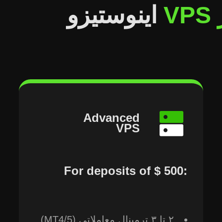
V
اینوستیزو
Advanced
VPS
For deposits of ⁦‪‬‪‪‪$ 500⁩‪‪:
۲ تا ۳ ترمینال معاملاتی (MT4/5)