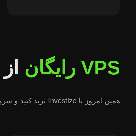
VPS رایگان
از 
همین امروز با Investizo ترید کنید و سرور VPS رایگان بگیرید! ترید بدون وقفه و حداکثر مزایای معاملاتی در انتظار شماست.