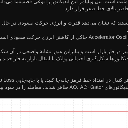
ی مثبت است. بیل ویلیامز این اندیکاتور را نوعی قطب‌نما می‌د
اندیکاتورهای AC و AO به رنگ قرمزهستند که نشان می‌دهد قدرت و انرژی حرک
وجود میله‌های قرمز در زیر خط صفر در اندیکاتور Accelerator Oscillator 
تورها شکل‌گیری احتمالی پولبک یا انتقال بازار به فاز جدید ر
ه را در سود ببندید.