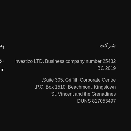
شرکت
پش
+996312610515
Investizo LTD. Business company number 25432
BC 2019
om
Suite 305, Griffith Corporate Centre,
P.O. Box 1510, Beachmont, Kingstown,
St. Vincent and the Grenadines
DUNS 817053497