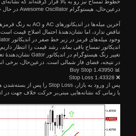
خطوط تمساح نیز رو به بالا قرار گرفته‌اند که نشانه‌ا
درعین‌حال، هیستوگرام Awesome Oscillator در حال حاضر بالای خط صفر قرار دارد.
آخرین میله‌ها در 
تناقض ندارد، اما نشان‌دهندۀ احتمال اصلاح قیمت است.
اندیکاتور تمساح باقی بماند، رشد قیمت را انتظار داریم.
تغییر رنگ هیستوگرام در اندیکاتور Gator نشان‌دهندۀ تغییر در فاز بازار است و بنابراین هنوز نشانۀ واضحی در آن شکل نگرفته است.
در نتیجه، فضای فاز شمالی است. درعین‌حال، برخی اندیکا
📊 Buy Stop 1.43950
❌ Stop Loss 1.43328
یا زمانی که نشانه‌هایی مبنی‌بر حرکت خلاف جهت در اندیکاتورهای AO، AC، Gator ظاهر ‌شدند، معامل