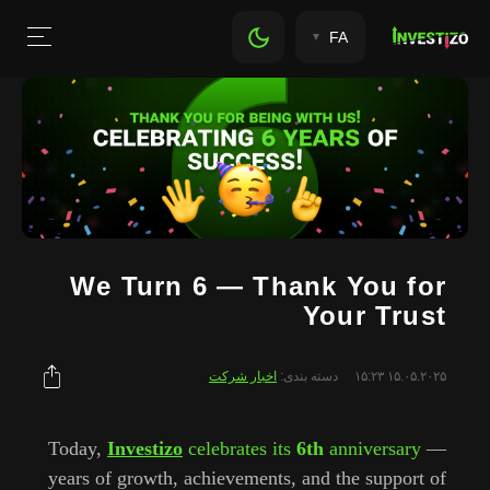
FA
We Turn 6 — Thank You for
Your Trust
۱۵.۰۵.۲۰۲۵ ۱۵:۲۳
دسته بندی:
اخبار شرکت
Today,
Investizo
celebrates
its
6th
anniversary
—
years
of
growth,
achievements,
and
the
support
of