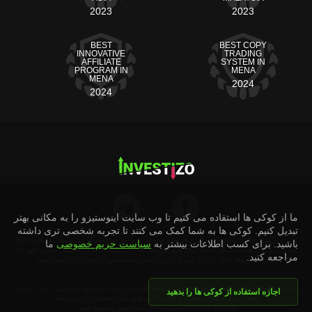
2023
2023
BEST
BEST COPY
INNOVATIVE
TRADING
AFFILIATE
SYSTEM IN
PROGRAM IN
MENA
MENA
2024
2024
ما از کوکی ها استفاده می کنیم تا وب سایت اینوستیزو را به مکانی بهتر
تبدیل کنیم. کوکی ها به شما کمک می کنند تا تجربه شخصی تری داشته
هشدار ریسک: CFD محصولات مالی پیچیده ای هستند که با مارجین معامله می شوند. معاملات CFD
باشید. برای کسب اطلاعات بیشتر به
سیاست حریم خصوصی
ما
دارای ریسک است و ممکن است برای همه سرمایه گذاران مناسب نباشد. اطمینان حاصل کنید که
مراجعه کنید.
خطرات مربوط به آن را درک می کنید زیرا ممکن است سرمایه خود را از دست بدهید.
شرکت اینوستیزو به ساکنان کشورهای عضو منطقه اقتصادی اروپا، استرالیا, اسرائیل, ژاپن, امارات
اجازه استفاده از کوکی ها را بدهید
متحدهٔ عربی, ایالات متحده و برخی کشورهای دیگر خدمات ارائه نمی‌دهد.
© 2019-2026 Investizo 18+ کلیه حقوق محفوظ است