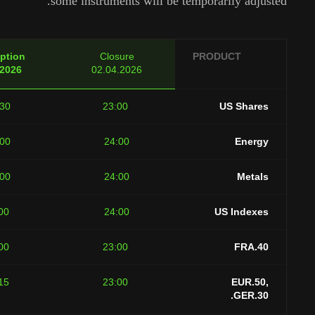
some instruments will be temporarily a
Resumption
Closure
PRODUCT
06.04.2026
02.04.2026
16:30
23:00
US Sh
01:00
24:00
En
01:00
24:00
Me
01:00
24:00
US Ind
09:00
23:00
FR
03:15
23:00
EUR
GER