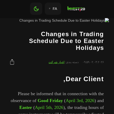
FA
Changes in Tra
Schedule Due to E
Holi
دسته بندی:
اخبار شرکت
Dear Cl
Please be informed that in connection 
observance of
Good Friday
(
April 3rd, 2
Easter
(
April 5th, 2026
), the trading 