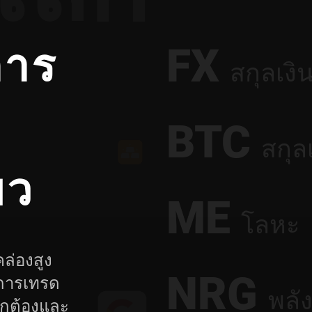
การ
FX
สกุลเงิ
BTC
สกุลเ
ยว
ME
โลหะ
ล่องสูง
NRG
นการเทรด
พลั
ถูกต้องและ