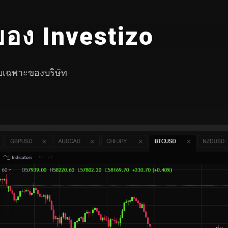
อง Investizo
บบเฉพาะของบริษัท