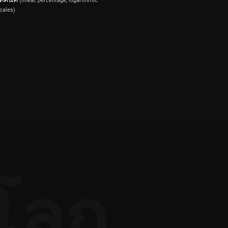
(linear, percentage, logarithmic
cales)
โลก