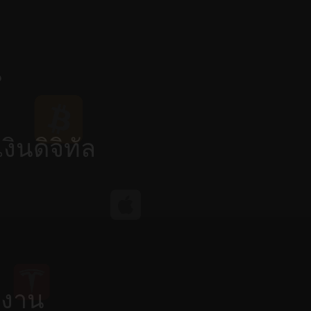
น
งินดิจิทัล
งงาน