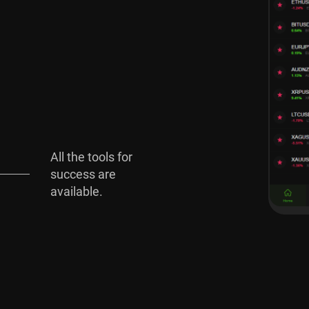
ll the tools for
uccess are
vailable.