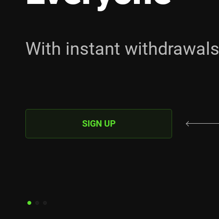
ith instant withdrawals
A
SIGN UP
s
a