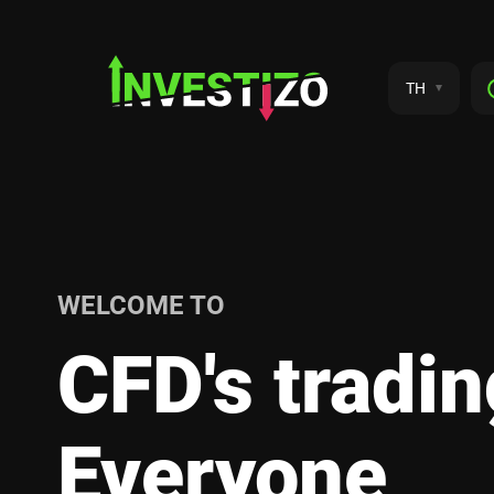
TH
LCOME TO
CFD's trading f
Everyone