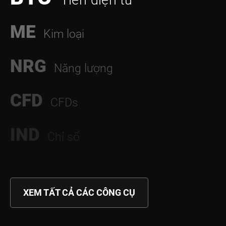
Tiền điện tử
ME
Kim loại
NRG
Năng lượng
CFD
CFDs
IND
Chỉ số
XEM TẤT CẢ CÁC CÔNG CỤ