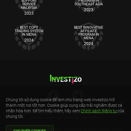
SUPPORT
PROGRAM IN
SERVICE
SOUTHEAST ASIA
MALAYSIA
2023
2023
BEST COPY
BEST INNOVATIVE
TRADING SYSTEM
AFFILIATE
IN MENA
PROGRAM IN
MENA
2024
2024
Chúng tôi sử dụng cookie để làm cho trang web Investizo trở
thành một nơi tốt hơn. Cookie giúp cung cấp trải nghiệm được cá
Cảnh báo rủi ro: CFD là những sản phẩm tài chính phức tạp được giao dịch trên ký quỹ. Giao
nhân hóa hơn. Để tìm hiểu thêm, hãy xem
Chính sách Riêng tư
của
dịch CFD là rủi ro và có thể không phù hợp với mọi nhà đầu tư. Đảm bảo rằng bạn hiểu các rủi
chúng tôi.
ro liên quan khi bạn có thể mất toàn bộ số tiền đã đầu tư.
Công ty TNHH đầu tư không cung cấp dịch vụ cho cư dân của các quốc gia EEA, Australia,