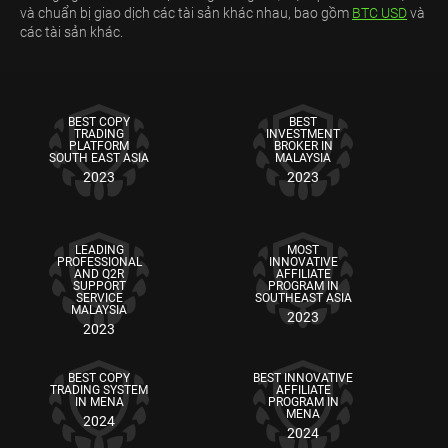
và chuẩn bị giao dịch các tài sản khác nhau, bao gồm
BTC USD
và
các tài sản khác.
BEST COPY
BEST
TRADING
INVESTMENT
PLATFORM
BROKER IN
SOUTH EAST ASIA
MALAYSIA
2023
2023
LEADING
MOST
PROFESSIONAL
INNOVATIVE
AND Q2R
AFFILIATE
SUPPORT
PROGRAM IN
SERVICE
SOUTHEAST ASIA
MALAYSIA
2023
2023
BEST COPY
BEST INNOVATIVE
TRADING SYSTEM
AFFILIATE
IN MENA
PROGRAM IN
MENA
2024
2024