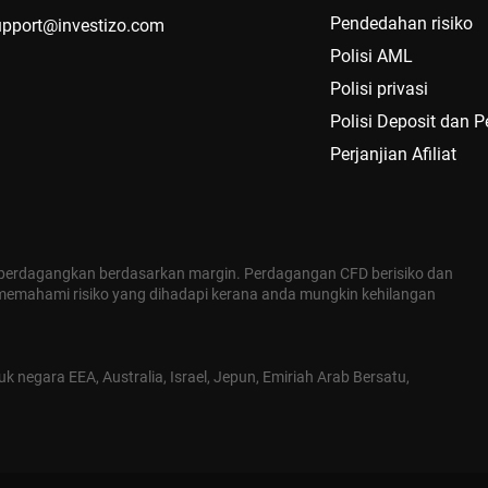
Pendedahan risiko
upport@investizo.com
Polisi AML
Polisi privasi
Polisi Deposit dan 
Perjanjian Afiliat
perdagangkan berdasarkan margin. Perdagangan CFD berisiko dan
 memahami risiko yang dihadapi kerana anda mungkin kehilangan
negara EEA, Australia, Israel, Jepun, Emiriah Arab Bersatu,