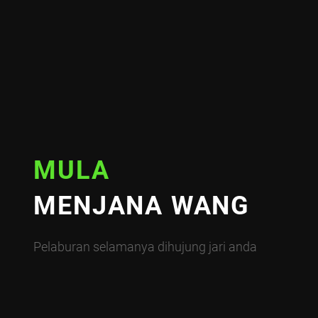
MULA
MENJANA WANG
Pelaburan selamanya dihujung jari anda