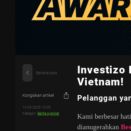
Investizo 
Senarai pos
Vietnam!
Kongsikan artikel
Pelanggan yan
14.05.2025 13:35
Kategori:
Berita syarikat
Kami berbesar ha
dianugerahkan
Bes