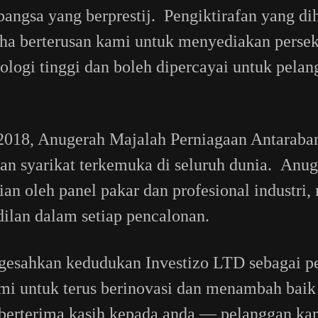
angsa yang berprestij. Pengiktirafan yang dih
a berterusan kami untuk menyediakan persek
nologi tinggi dan boleh dipercayai untuk pela
018, Anugerah Majalah Perniagaan Antaraban
an syarikat terkemuka di seluruh dunia. Anu
ian oleh panel pakar dan profesional industri
adilan dalam setiap pencalonan.
esahkan kedudukan Investizo LTD sebagai pe
i untuk terus berinovasi dan menambah baik
erterima kasih kepada anda — pelanggan ka