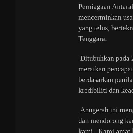
Perniagaan Antarab
mencerminkan usah
yang telus, bertek
Tenggara.
Ditubuhkan pada 2
meraikan pencapai
berdasarkan penila
kredibiliti dan ke
Anugerah ini meng
dan mendorong kam
kami. Kami amat b