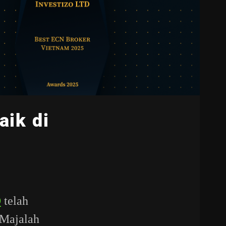
aik di
D
telah
Majalah