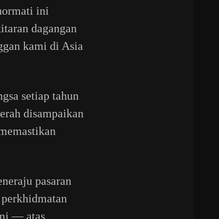
ormati ini
itaran dagangan
nggan kami di Asia
gsa setiap tahun
gerah disampaikan
, memastikan
neraju pasaran
 perkhidmatan
mi — atas