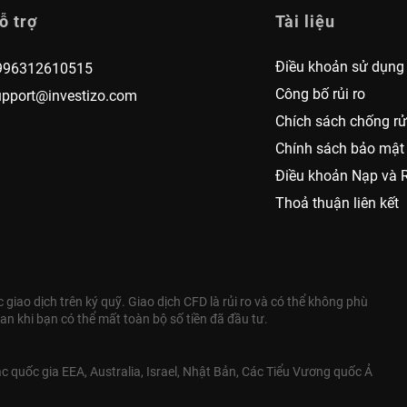
ỗ trợ
Tài liệu
Điều khoản sử dụng
996312610515
Công bố rủi ro
upport@investizo.com
Chích sách chống rử
Chính sách bảo mật
Điều khoản Nạp và 
Thoả thuận liên kết
giao dịch trên ký quỹ. Giao dịch CFD là rủi ro và có thể không phù
an khi bạn có thể mất toàn bộ số tiền đã đầu tư.
 quốc gia EEA, Australia, Israel, Nhật Bản, Các Tiểu Vương quốc Ả