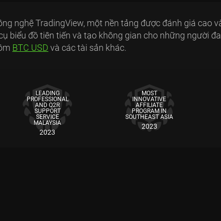
ng nghệ TradingView, một nền tảng được đánh giá cao và 
cụ biểu đồ tiên tiến và tạo không gian cho những người đ
 gồm
BTC USD
và các tài sản khác.
LEADING
MOST
PROFESSIONAL
INNOVATIVE
AND Q2R
AFFILIATE
SUPPORT
PROGRAM IN
SERVICE
SOUTHEAST ASIA
MALAYSIA
2023
2023