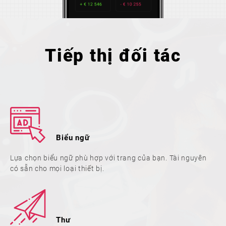
Tiếp thị đối tác
Biểu ngữ
Lựa chọn biểu ngữ phù hợp với trang của bạn. Tài nguyên
có sẵn cho mọi loại thiết bị.
Thư