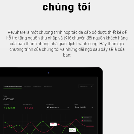
chúng tôi
RevShare là một chương trình hợp tác đa cấp độ được thiết kế để
hỗ trợ tăng nguồn thu nhập và tỷ lệ chuyển đổi nguồn khách hàng
của bạn thành những nhà giao dịch thành công. Hãy tham gia
chương trình của chúng tôi và những đãi ngộ sau đây sẽ là của
bạn: