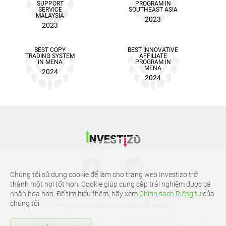
SUPPORT
PROGRAM IN
SERVICE
SOUTHEAST ASIA
MALAYSIA
2023
2023
BEST COPY
BEST INNOVATIVE
TRADING SYSTEM
AFFILIATE
IN MENA
PROGRAM IN
MENA
2024
2024
Chúng tôi sử dụng cookie để làm cho trang web Investizo trở
thành một nơi tốt hơn. Cookie giúp cung cấp trải nghiệm được cá
Cảnh báo rủi ro: CFD là những sản phẩm tài chính phức tạp được giao dịch trên ký quỹ. Giao
nhân hóa hơn. Để tìm hiểu thêm, hãy xem
Chính sách Riêng tư
của
dịch CFD là rủi ro và có thể không phù hợp với mọi nhà đầu tư. Đảm bảo rằng bạn hiểu các rủi
chúng tôi.
ro liên quan khi bạn có thể mất toàn bộ số tiền đã đầu tư.
Công ty TNHH đầu tư không cung cấp dịch vụ cho cư dân của các quốc gia EEA, Australia,