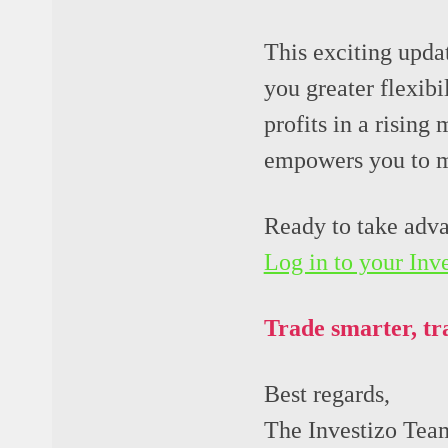
This exciting updat
you greater flexib
profits in a risin
empowers you to m
Ready to take adva
Log in to your Inve
Trade smarter, tr
Best regards,
The Investizo Tea