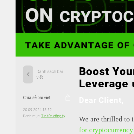
Boost You
Danh sách bài
viết
Leverage 
Chia sẻ bài viết
Dear Client,
20.09.2024 13:52
Danh mục:
Tin tức công ty
We are thrilled to 
for cryptocurrency