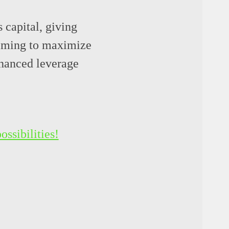
 capital, giving
 aiming to maximize
nhanced leverage
ssibilities!