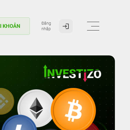
Đăng
I KHOẢN
nhập