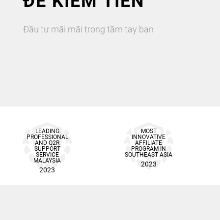
ĐỂ KIẾM TIỀN
Đầu tư mãi mãi trong tầm tay bạn
LEADING
MOST
PROFESSIONAL
INNOVATIVE
AND Q2R
AFFILIATE
SUPPORT
PROGRAM IN
SERVICE
SOUTHEAST ASIA
MALAYSIA
2023
2023