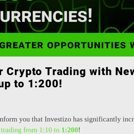
r Crypto Trading with Ne
up to 1:200!
inform you that Investizo has significantly in
 trading from 1:10 to
1:200
!