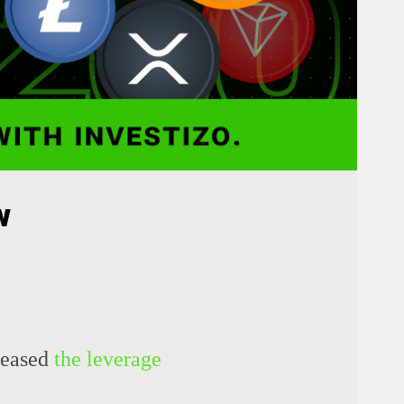
w
creased
the leverage