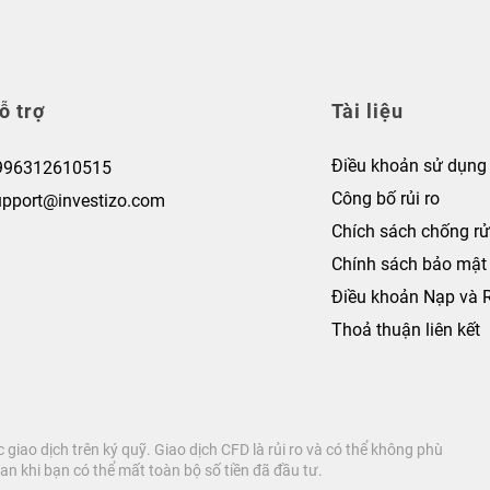
ỗ trợ
Tài liệu
Điều khoản sử dụng
996312610515
Công bố rủi ro
upport@investizo.com
Chích sách chống rử
Chính sách bảo mật
Điều khoản Nạp và 
Thoả thuận liên kết
giao dịch trên ký quỹ. Giao dịch CFD là rủi ro và có thể không phù
an khi bạn có thể mất toàn bộ số tiền đã đầu tư.