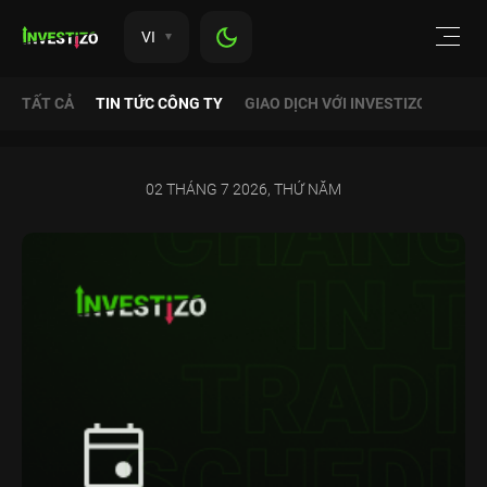
VI
TẤT CẢ
TIN TỨC CÔNG TY
GIAO DỊCH VỚI INVESTIZO
PHÂN
02 THÁNG 7 2026, THỨ NĂM